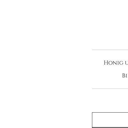
Honig u
B