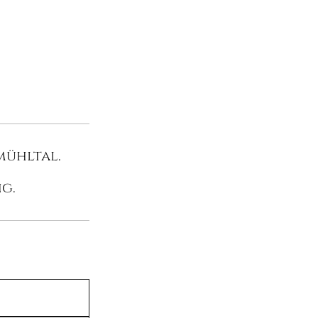
mühltal.
g.